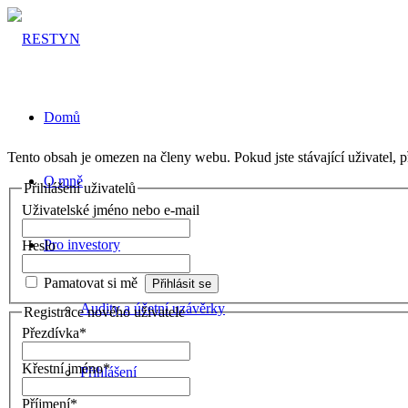
Domů
Tento obsah je omezen na členy webu. Pokud jste stávající uživatel, př
O mně
Přihlášení uživatelů
Uživatelské jméno nebo e-mail
Pro investory
Heslo
Pamatovat si mě
Audity a účetní uzávěrky
Registrace nového uživatele
Přezdívka
*
Křestní jméno
*
Přihlášení
Příjmení
*