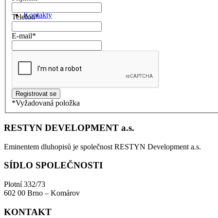
Kontakty
Telefon
*
E-mail
*
Menu
Menu
*
Vyžadovaná položka
RESTYN DEVELOPMENT a.s.
Eminentem dluhopisů je společnost RESTYN Development a.s.
SÍDLO SPOLEČNOSTI
Plotní 332/73
602 00 Brno – Komárov
KONTAKT