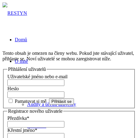
Domů
Tento obsah je omezen na členy webu. Pokud jste stávající uživatel,
přihlaste se. Noví uživatelé se mohou zaregistrovat níže.
O mně
Přihlášení uživatelů
Uživatelské jméno nebo e-mail
Pro investory
Heslo
Pamatovat si mě
Audity a účetní uzávěrky
Registrace nového uživatele
Přezdívka
*
Přihlášení
Křestní jméno
*