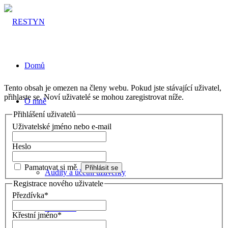
Domů
Tento obsah je omezen na členy webu. Pokud jste stávající uživatel,
přihlaste se. Noví uživatelé se mohou zaregistrovat níže.
O mně
Přihlášení uživatelů
Uživatelské jméno nebo e-mail
Pro investory
Heslo
Pamatovat si mě
Audity a účetní uzávěrky
Registrace nového uživatele
Přezdívka
*
Přihlášení
Křestní jméno
*